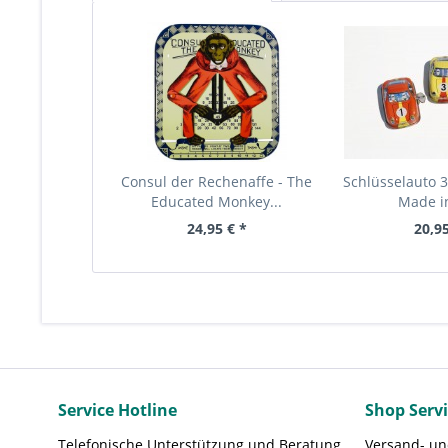
Consul der Rechenaffe - The
Schlüsselauto 3
Educated Monkey...
Made in
24,95 € *
20,95
Service Hotline
Shop Serv
Telefonische Unterstützung und Beratung
Versand- u