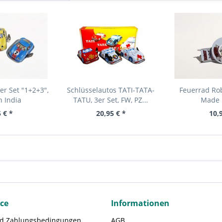
er Set "1+2+3",
Schlüsselautos TATI-TATA-
Feuerrad Rob
 India
TATU, 3er Set, FW, PZ...
Made 
 € *
20,95 € *
10,
ice
Informationen
nd Zahlungsbedingungen
AGB