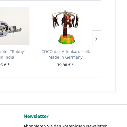
oter "Robby",
COCO das Affenkarussell,
Golfspieler,
in India
Made in Germany
95 € *
39,90 € *
24
Newsletter
Abonnieren Sie den kostenlosen Newsletter