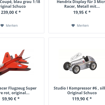
oupé, blau grau 1:18
Hendrix Display für 3 Mic
riginal Schuco
Racer, Metall mit...
239,00 € *
19,95 € *
Merken
Merken
acer Flugzeug Super
Studio I Kompressor #6 , sil
e rot, original...
Original Schuco
59,90 € *
119,90 € *