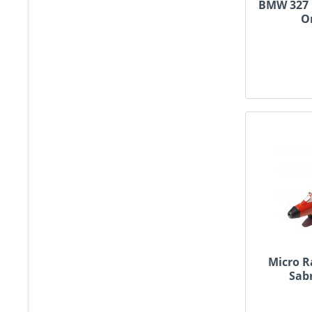
BMW 327 C
O
Micro R
Sabr